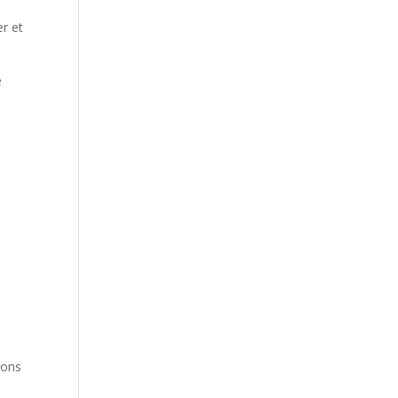
er et
e
nons