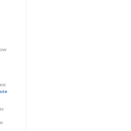
irer
’est
oute
tes
us