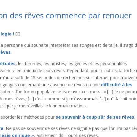
tion des rêves commence par renouer
logie !
🙋‍♀️
personne qui souhaite interpréter ses songes est de taille. Il s’agit 
rêves
.
 études
,
les femmes, les artistes, les génies et les personnalités
uviendraient mieux de leurs rêves. Cependant, pour d’autres, la tâche 
l m’aura suffi de 15 secondes de recherches sur Internet pour trouver
oignages concernant une absence de rêves ou une
difficulté à les
tilisateur d’un forum populaire se livre avec ces mots : « […] Je ne peux
de mes rêves, […] c’est comme si je m’assommais […] qu’il faisait noir
t que je me réveillais le lendemain matin. ».
 aborder les méthodes pour
se souvenir à coup sûr de ses rêves
.
ve.
Ne pas se souvenir de ses rêves ne signifie pas que l’on n’a pas rê
nésie onirique »
,
autrement dit : l’oubli des rêves.