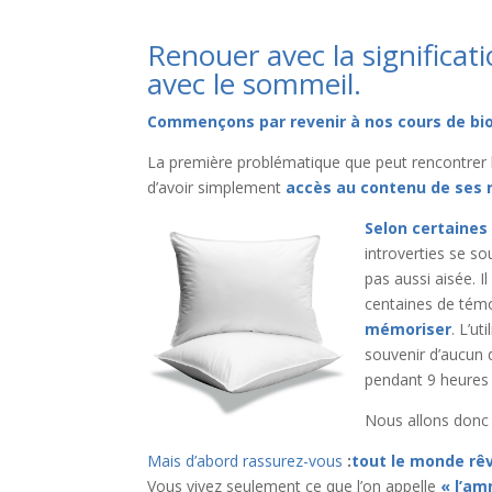
Renouer avec la significa
avec le sommeil.
Commençons par revenir à nos cours de bio
La première problématique que peut rencontrer la 
d’avoir simplement
accès au contenu de ses 
Selon certaines
introverties se so
pas aussi aisée. I
centaines de tém
mémoriser
. L’u
souvenir d’aucun 
pendant 9 heures e
Nous allons donc
Mais d’abord rassurez-vous
:
tout le monde rê
Vous vivez seulement ce que l’on appelle
« l’am