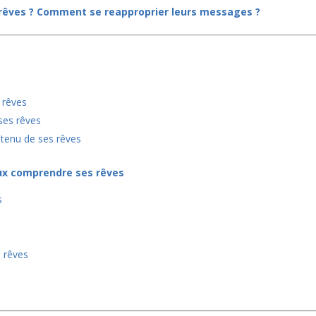
êves ? Comment se reapproprier leurs messages ?
 rêves
ses rêves
ontenu de ses rêves
ux comprendre ses rêves
s
s rêves