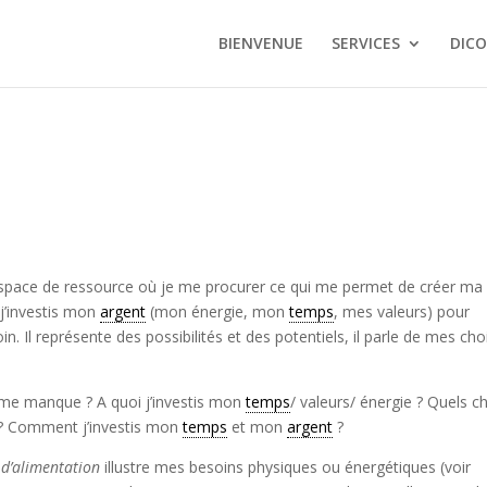
BIENVENUE
SERVICES
DICO
espace de ressource où je me procurer ce qui me permet de créer ma
j’investis mon
argent
(mon énergie, mon
temps
, mes valeurs) pour
. Il représente des possibilités et des potentiels, il parle de mes cho
i me manque ? A quoi j’investis mon
temps
/ valeurs/ énergie ? Quels c
x ? Comment j’investis mon
temps
et mon
argent
?
d’alimentation
illustre mes besoins physiques ou énergétiques (voir