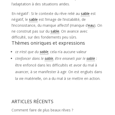
l’adaptation à des situations arides.
En négatif : Si le contexte du rêve relié au
sable
est
négatif, le
sable
est l’image de l’instabilité, de
l’inconsistance, du manque affectif (manque d’
eau
). On
ne construit pas sur du
sable
. On avance avec
difficulté, sur des fondements peu sûrs.
Thèmes oniriques et expressions
ce n’est que du
sable
,
cela n’a aucune valeur
s’enfoncer dans le
sable
, être enseveli par le
sable
:
être enfoncé dans les difficultés et avoir du mal à
avancer, à se manifester à agir. On est englués dans
la vie matérielle, on a du mal à se mettre en action.
ARTICLES RÉCENTS
Comment faire de plus beaux rêves ?