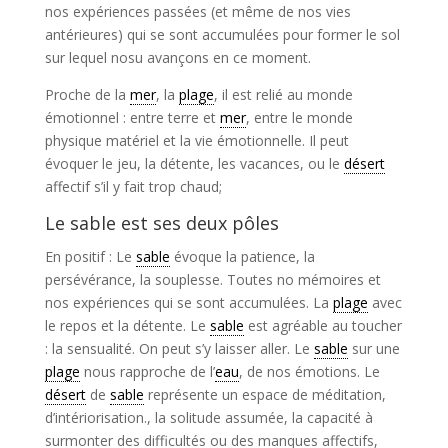
nos expériences passées (et même de nos vies
antérieures) qui se sont accumulées pour former le sol
sur lequel nosu avançons en ce moment.
Proche de la
mer
, la
plage
, il est relié au monde
émotionnel : entre terre et
mer
, entre le monde
physique matériel et la vie émotionnelle. Il peut
évoquer le jeu, la détente, les vacances, ou le
désert
affectif s’il y fait trop chaud;
Le sable est ses deux pôles
En positif : Le
sable
évoque la patience, la
persévérance, la souplesse. Toutes no mémoires et
nos expériences qui se sont accumulées. La
plage
avec
le repos et la détente. Le
sable
est agréable au toucher
: la sensualité. On peut s’y laisser aller. Le
sable
sur une
plage
nous rapproche de l’
eau
, de nos émotions. Le
désert
de
sable
représente un espace de méditation,
d’intériorisation., la solitude assumée, la capacité à
surmonter des difficultés ou des manques affectifs,