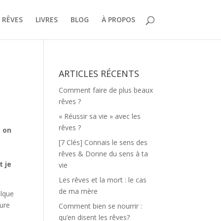
 RÊVES
LIVRES
BLOG
À PROPOS
ARTICLES RÉCENTS
Comment faire de plus beaux
rêves ?
« Réussir sa vie » avec les
rêves ?
, on
[7 Clés] Connais le sens des
rêves & Donne du sens à ta
t je
vie
Les rêves et la mort : le cas
de ma mère
elque
ure
Comment bien se nourrir :
qu’en disent les rêves?