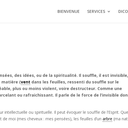
BIENVENUE
SERVICES
DICO
ées, des idées, ou de la spiritualité. Il souffle, il est invisible
a matière (
vent
dans les feuilles, ressenti du souffle sur le
réable, plus ou moins violent, voire destructeur. Comme une
celant ou rafraichissant. Il parle de le force de l’invisible don
 intellectuelle ou spirituelle. Il peut évoquer le souffle de l’Esprit. Qu
de moi (mes cheveux : mes pensées), les feuilles d’un
arbre
(ma nat