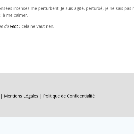
des pensées intenses me perturbent. Je suis agité, perturbé, je ne sais pas
r, à me calmer.
que du
vent
:
cela ne vaut rien.
s |
Mentions Légales
|
Politique de Confidentialité