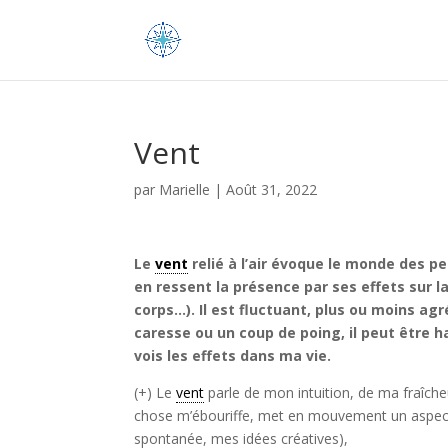
Vent
par
Marielle
|
Août 31, 2022
Le
vent
relié à l’air évoque le monde des pens
en ressent la présence par ses effets sur l
corps…). Il est fluctuant, plus ou moins ag
caresse ou un coup de poing, il peut être har
vois les effets dans ma vie.
(+) Le
vent
parle de mon intuition, de ma fraîcheur
chose m’ébouriffe, met en mouvement un aspect 
spontanée, mes idées créatives),