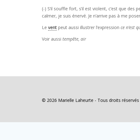
(-) S’il souffle fort, s’il est violent, c’est que 
calmer, je suis énervé. Je n’arrive pas à me pose
Le
vent
peut aussi illustrer l’expression
ce n’est 
Voir aussi
tempête, air
© 2026 Marielle Laheurte - Tous droits réservé